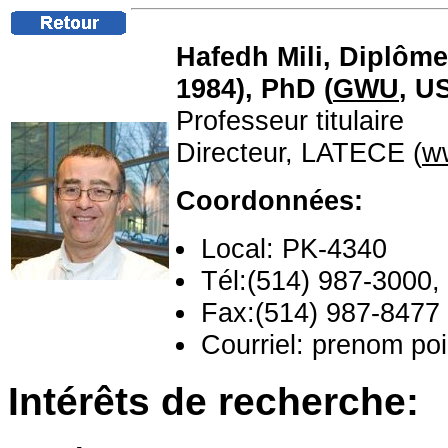
Hafedh Mili, Diplôme 
1984), PhD (
GWU
, U
Professeur titulaire
Directeur, LATECE (
w
Coordonnées:
Local: PK-4340
Tél:(514) 987-3000,
Fax:(514) 987-8477
Courriel: prenom po
Intérêts de recherche: